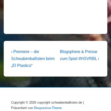
Beitragsnavigation
Vorheriger
Nächster
‹ Premiere – die
Blogsphere & Presse
Beitrag
Beitrag
Schwabenballisten beim
zum Spiel #HSVRBL ›
ist
ist
„El Plastico“
Copyright © 2026
copyright schwabenballisten.de
|
Präsentiert von
Responsive-Theme