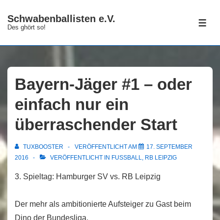
↓
Schwabenballisten e.V.
Zum
ME
Des ghört so!
Inhalt
Bayern-Jäger #1 – oder
einfach nur ein
überraschender Start
TUXBOOSTER
VERÖFFENTLICHT AM
17. SEPTEMBER
2016
VERÖFFENTLICHT IN
FUSSBALL
,
RB LEIPZIG
3. Spieltag: Hamburger SV vs. RB Leipzig
Der mehr als ambitionierte Aufsteiger zu Gast beim
Dino der Bundesliga.