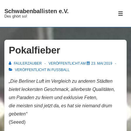
↓
Schwabenballisten e.V.
Zum
ME
Des ghört so!
Inhalt
Pokalfieber
FAULERZAUBER
VERÖFFENTLICHT AM
23. MAI 2019
VERÖFFENTLICHT IN
FUSSBALL
„Die Berliner Luft im Vergleich zu anderen Städten
bietet leckersten Geschmack, allerbeste Qualitäten,
um Paraden zu feiern und exklusive Feten,
die meisten sind jetzt da, es hat sie niemand drum
gebeten“
(Seeed)