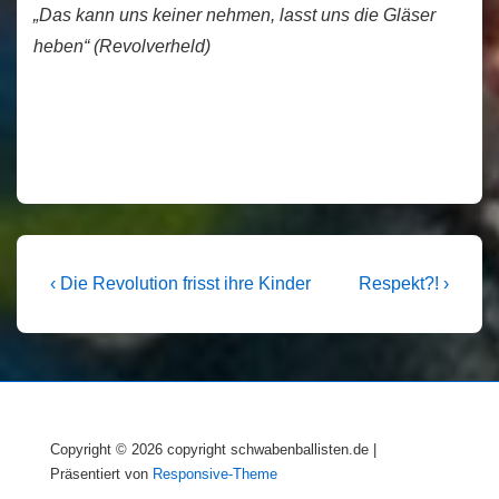
„Das kann uns keiner nehmen, lasst uns die Gläser
heben“ (Revolverheld)
Beitragsnavigation
Vorheriger
Nächster
‹ Die Revolution frisst ihre Kinder
Respekt?! ›
Beitrag
Beitrag
ist
ist
Copyright © 2026
copyright schwabenballisten.de
|
Präsentiert von
Responsive-Theme